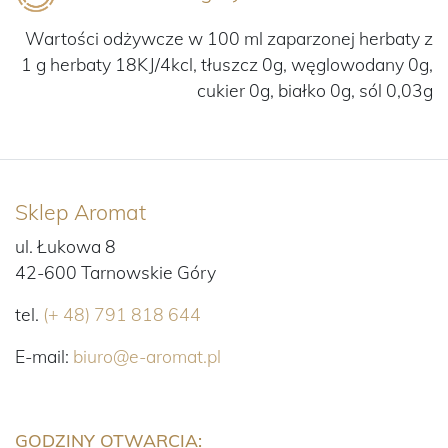
Wartości odżywcze w 100 ml zaparzonej herbaty z
1 g herbaty 18KJ/4kcl, tłuszcz 0g, węglowodany 0g,
cukier 0g, białko 0g, sól 0,03g
Sklep Aromat
ul. Łukowa 8
42-600 Tarnowskie Góry
tel.
(+ 48) 791 818 644
E-mail:
biuro@e-aromat.pl
GODZINY OTWARCIA: