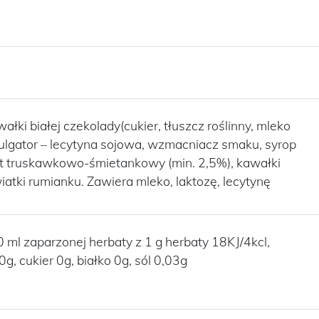
ałki białej czekolady(cukier, tłuszcz roślinny, mleko
ulgator – lecytyna sojowa, wzmacniacz smaku, syrop
at truskawkowo-śmietankowy (min. 2,5%), kawałki
iatki rumianku. Zawiera mleko, laktozę, lecytynę
ml zaparzonej herbaty z 1 g herbaty 18KJ/4kcl,
, cukier 0g, białko 0g, sól 0,03g