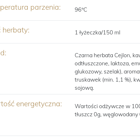
peratura parzenia:
96°C
ć herbaty:
1 łyżeczka/150 ml
d:
Czarna herbata Cejlon, kaw
odtłuszczone, laktoza, em
glukozowy, szelak), arom
truskawek (min. 1,1 %), kw
sojową.
tość energetyczna:
Wartości odżywcze w 100 
tłuszcz 0g, węglowodany 0g