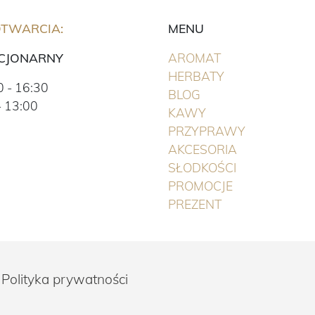
OTWARCIA:
MENU
(BIEŻĄCA)
ACJONARNY
AROMAT
(BIEŻĄCA)
HERBATY
 - 16:30
BLOG
- 13:00
(BIEŻĄCA)
KAWY
(BIEŻĄCA)
PRZYPRAWY
(BIEŻĄCA)
AKCESORIA
(BIEŻĄCA)
SŁODKOŚCI
(BIEŻĄCA)
PROMOCJE
(BIEŻĄCA)
PREZENT
Polityka prywatności