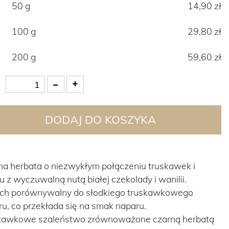
50 g
14,90 zł
100 g
29,80 zł
200 g
59,60 zł
DODAJ DO KOSZYKA
na herbata o niezwykłym połączeniu truskawek i
 z wyczuwalną nutą białej czekolady i wanilii.
ch porównywalny do słodkiego truskawkowego
ru, co przekłada się na smak naparu.
kawkowe szaleństwo zrównoważone czarną herbatą