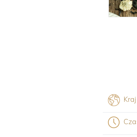
Kraj
Cza