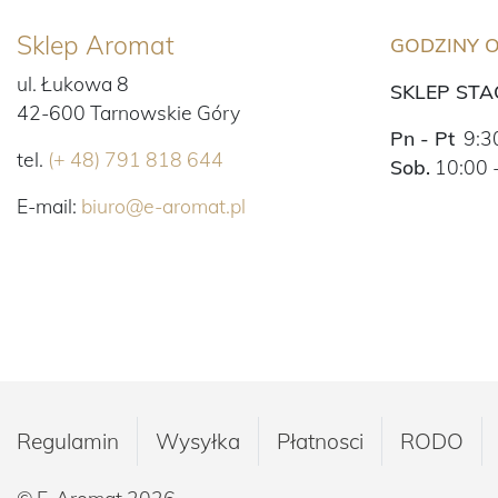
Sklep Aromat
GODZINY 
ul. Łukowa 8
SKLEP ST
42-600 Tarnowskie Góry
Pn - Pt
9:30
tel.
(+ 48) 791 818 644
Sob.
10:00 
E-mail:
biuro@e-aromat.pl
Regulamin
Wysyłka
Płatnosci
RODO
© E-Aromat 2026