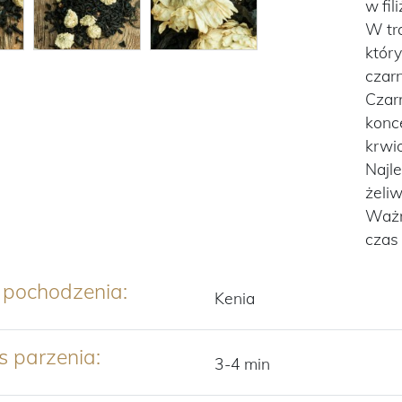
w fil
W tra
który
czarn
Czar
konc
krwi
Najl
żeliw
Ważn
czas 
 pochodzenia:
Kenia
s parzenia:
3-4 min