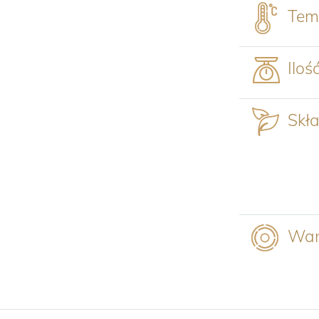
Tem
Iloś
Skła
War