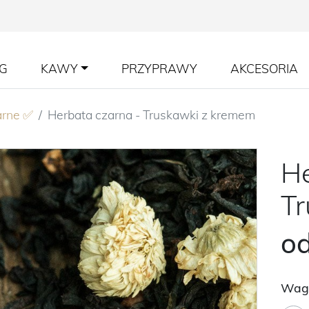
G
KAWY
PRZYPRAWY
AKCESORIA
arne ✅
Herbata czarna - Truskawki z kremem
He
Tr
o
Wag