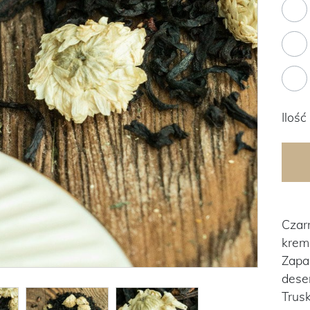
Ilość
Czar
kremu
Zapa
dese
Trus