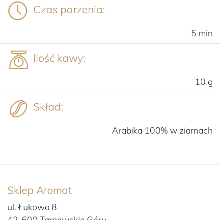
Czas parzenia:
5 min
Ilość kawy:
10 g
Skład:
Arabika 100% w ziarnach
Sklep Aromat
ul. Łukowa 8
42-600 Tarnowskie Góry