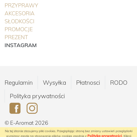
(BIEŻĄCA)
PRZYPRAWY
(BIEŻĄCA)
AKCESORIA
(BIEŻĄCA)
SŁODKOŚCI
(BIEŻĄCA)
PROMOCJE
(BIEŻĄCA)
PREZENT
INSTAGRAM
Regulamin
Wysyłka
Płatnosci
RODO
Polityka prywatności
© E-Aromat 2026
Realizacja:
Fanati-Studio Reklamy
Na tej stronie stosujemy pliki cookies. Przeglądając stronę bez zmiany ustawień przeglądarki
Polityką prywatności
wyrażasz zgodę na stosowanie plików cookies zgodnie z
. Kliknij