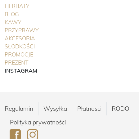
(BIEŻĄCA)
HERBATY
BLOG
(BIEŻĄCA)
KAWY
(BIEŻĄCA)
PRZYPRAWY
(BIEŻĄCA)
AKCESORIA
(BIEŻĄCA)
SŁODKOŚCI
(BIEŻĄCA)
PROMOCJE
(BIEŻĄCA)
PREZENT
INSTAGRAM
Regulamin
Wysyłka
Płatnosci
RODO
Polityka prywatności