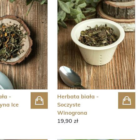
ała -
Herbata biała -
ryna Ice
Soczyste
Winogrona
19,90 zł