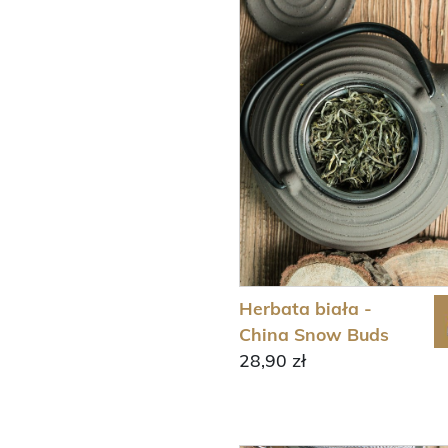
Herbata biała -
China Snow Buds
28,90 zł