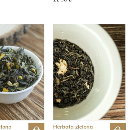
elona
Herbata zielona -