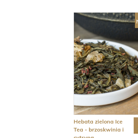
Hebata zielona Ice
Tea - brzoskwinia i
cytryna