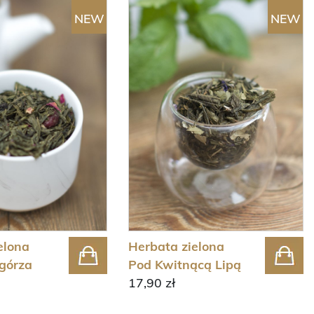
NEW
NEW
elona
Herbata zielona
górza
Pod Kwitnącą Lipą
17,90 zł