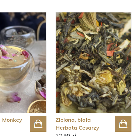
e Monkey
Zielona, biała
Herbata Cesarzy
22,90 zł