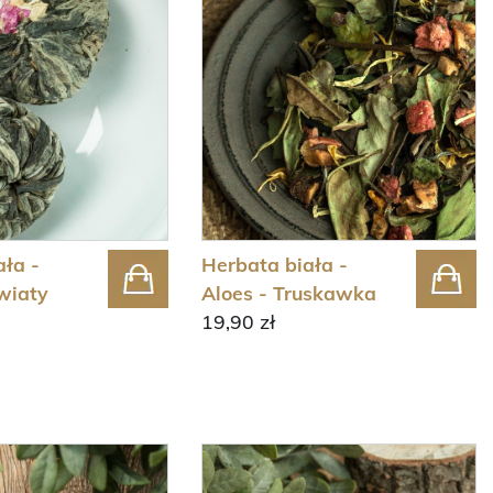
ała -
Herbata biała -
wiaty
Aloes - Truskawka
19,90 zł