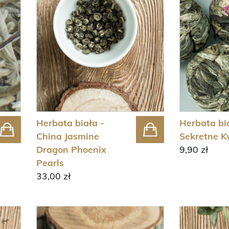
Herbata biała -
Herbata bi
China Jasmine
Sekretne K
Dragon Phoenix
9,90 zł
Pearls
33,00 zł