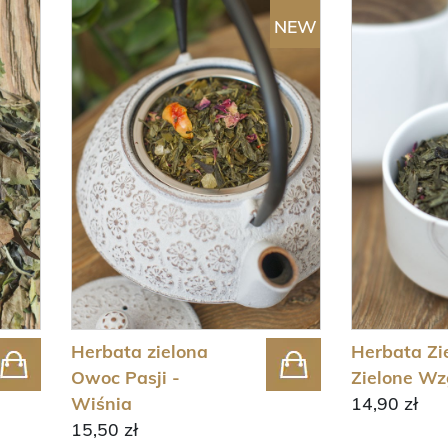
NEW
Herbata zielona
Herbata Zi
Owoc Pasji -
Zielone Wz
Wiśnia
14,90 zł
15,50 zł