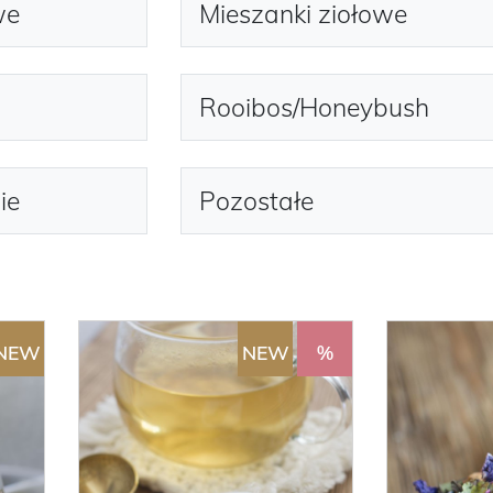
we
Mieszanki ziołowe
Rooibos/Honeybush
ie
Pozostałe
NEW
NEW
%