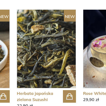
NEW
NEW
Herbata japońska
Rose Whit
zielona Suzushi
29,90 zł
22,90 zł