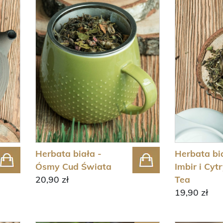
Herbata biała -
Herbata bi
Ósmy Cud Świata
Imbir i Cyt
20,90 zł
Tea
19,90 zł